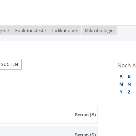
rgene
Funktionsteste
Indikationen
Mikrobiologie
Nach A
A
B
M
N
Y
Z
Serum (S)
Serum (S)