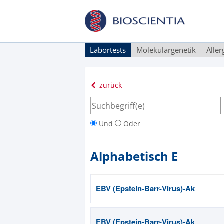
Labortests
Molekulargenetik
Alle
zurück
Und
Oder
Alphabetisch E
EBV (Epstein-Barr-Virus)-Ak
EBV (Epstein-Barr-Virus)-Ak