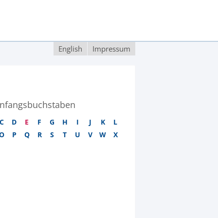
English
Impressum
nfangsbuchstaben
C
D
E
F
G
H
I
J
K
L
O
P
Q
R
S
T
U
V
W
X