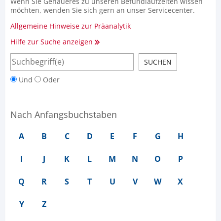
Wenn Sie Genaueres zu unseren Befundlaufzeiten wissen
möchten, wenden Sie sich gern an unser Servicecenter.
Allgemeine Hinweise zur Präanalytik
Hilfe zur Suche anzeigen
Und
Oder
Nach Anfangsbuchstaben
A
B
C
D
E
F
G
H
I
J
K
L
M
N
O
P
Q
R
S
T
U
V
W
X
Y
Z