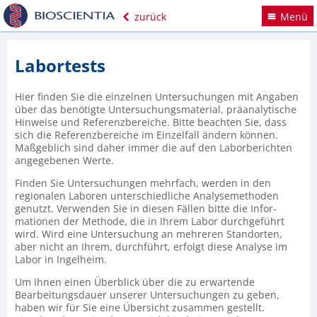
zurück
Menü
Labortests
Hier finden Sie die einzelnen Unter­suchungen mit Angaben
über das benötigte Unter­suchungs­material, präanaly­tische
Hinweise und Referenz­bereiche. Bitte beachten Sie, dass
sich die Referenz­bereiche im Einzelfall ändern können.
Maßgeblich sind daher immer die auf den Labor­berichten
angegebenen Werte.
Finden Sie Unter­suchungen mehrfach, werden in den
regionalen Laboren unter­schied­liche Analyse­methoden
genutzt. Verwenden Sie in diesen Fällen bitte die Infor­
mationen der Methode, die in Ihrem Labor durchgeführt
wird. Wird eine Unter­suchung an mehreren Stand­orten,
aber nicht an Ihrem, durchführt, erfolgt diese Analyse im
Labor in Ingelheim.
Um Ihnen einen Überblick über die zu erwartende
Bearbeitungs­dauer unserer Unter­suchungen zu geben,
haben wir für Sie eine Übersicht zusammen gestellt.