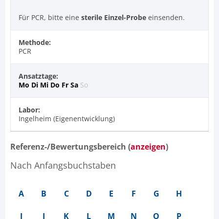
Für PCR, bitte eine
sterile Einzel-Probe
einsenden.
Methode:
PCR
Ansatztage:
Mo
Di
Mi
Do
Fr
Sa
So
Labor:
Ingelheim (Eigenentwicklung)
Referenz-/Bewertungsbereich (
anzeigen
)
Nach Anfangsbuchstaben
A
B
C
D
E
F
G
H
I
J
K
L
M
N
O
P