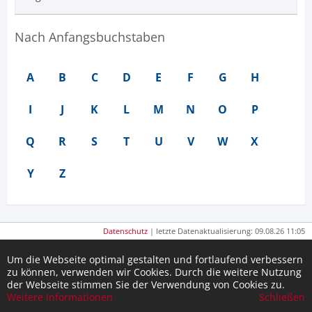
Nach Anfangsbuchstaben
A
B
C
D
E
F
G
H
I
J
K
L
M
N
O
P
Q
R
S
T
U
V
W
X
Y
Z
Datenschutz
| letzte Datenaktualisierung: 09.08.26 11:05
Um die Webseite optimal gestalten und fortlaufend verbessern
zu können, verwenden wir Cookies. Durch die weitere Nutzung
der Webseite stimmen Sie der Verwendung von Cookies zu.
Weitere Informationen
Schließen