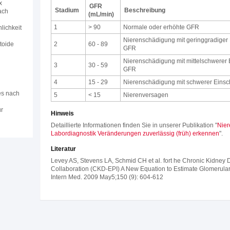
x
GFR
Stadium
Beschreibung
ach
(mL/min)
1
> 90
Normale oder erhöhte GFR
lichkeit
Nierenschädigung mit geringgradiger
toide
2
60 - 89
GFR
g
Nierenschädigung mit mittelschwerer
3
30 - 59
GFR
4
15 - 29
Nierenschädigung mit schwerer Eins
es nach
5
< 15
Nierenversagen
r
Hinweis
Detaillierte Informationen finden Sie in unserer Publikation "
Nier
Labordiagnostik Veränderungen zuverlässig (früh) erkennen
".
Literatur
Levey AS, Stevens LA, Schmid CH et al. fort he Chronic Kidney
Collaboration (CKD-EPI) A New Equation to Estimate Glomerular 
Intern Med. 2009 May5;150 (9): 604-612