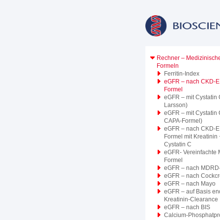
Rechner – Medizinisch
Formeln
Ferritin-Index
eGFR – nach CKD-E
Formel
eGFR – mit Cystatin
Larsson)
eGFR – mit Cystatin
CAPA-Formel)
eGFR – nach CKD-E
Formel mit Kreatinin 
Cystatin C
eGFR- Vereinfachte
Formel
eGFR – nach MDRD-
eGFR – nach Cockcro
eGFR – nach Mayo
eGFR – auf Basis e
Kreatinin-Clearance
eGFR – nach BIS
Calcium-Phosphatpr