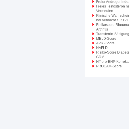
Freier Androgeninde
Freies Testosteron n
Vermeulen
Klinische Wahrschein
bei Verdacht auf TVT
Risikoscore Rheuma
Arthritis
Transferrin-Sättigun
MELD-Score
APRI-Score
NAFLD
Risiko-Score Diabet
GDM
NT-pro-BNP-Korrektu
PROCAM-Score