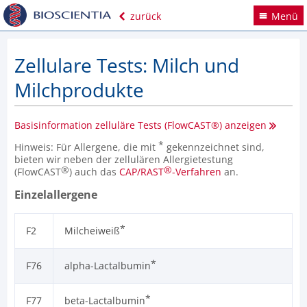
zurück
Menü
Zellulare Tests: Milch und
Milchprodukte
Basisinformation zelluläre Tests (FlowCAST®) anzeigen
*
Hinweis: Für Allergene, die mit
gekennzeichnet sind,
bieten wir neben der zellulären Allergietestung
®
®
(FlowCAST
) auch das
CAP/RAST
-Verfahren
an.
Einzelallergene
*
F2
Milcheiweiß
*
F76
alpha-Lactalbumin
*
F77
beta-Lactalbumin