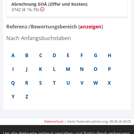
Abrechnung GOÄ (Ziffer und Kosten):
3742 (€ 16,76)
Referenz-/Bewertungsbereich (
anzeigen
)
Nach Anfangsbuchstaben
A
B
C
D
E
F
G
H
I
J
K
L
M
N
O
P
Q
R
S
T
U
V
W
X
Y
Z
Datenschutz
| letzte Datenaktualisierung: 08.08.26 06:05
Um die Webseite optimal gestalten und fortlaufend verbessern