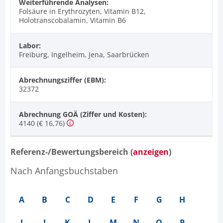
Weiterführende Analysen:
Folsäure in Erythrozyten, Vitamin B12,
Holotranscobalamin, Vitamin B6
Labor:
Freiburg, Ingelheim, Jena, Saarbrücken
Abrechnungsziffer (EBM):
32372
Abrechnung GOÄ (Ziffer und Kosten):
4140 (€ 16,76)
Referenz-/Bewertungsbereich (
anzeigen
)
Nach Anfangsbuchstaben
A
B
C
D
E
F
G
H
I
J
K
L
M
N
O
P