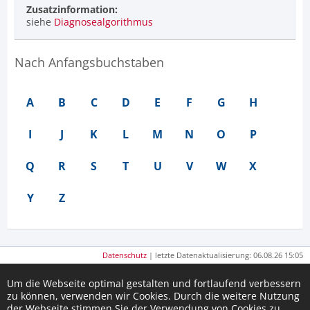
Zusatzinformation:
siehe
Diagnosealgorithmus
Nach Anfangsbuchstaben
A
B
C
D
E
F
G
H
I
J
K
L
M
N
O
P
Q
R
S
T
U
V
W
X
Y
Z
Datenschutz
| letzte Datenaktualisierung: 06.08.26 15:05
Um die Webseite optimal gestalten und fortlaufend verbessern
zu können, verwenden wir Cookies. Durch die weitere Nutzung
der Webseite stimmen Sie der Verwendung von Cookies zu.