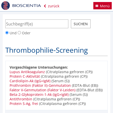
zurück
Menü
Und
Oder
Thrombophilie-Screening
Vorgeschlagene Untersuchungen:
Lupus Antikoagulanz
(Citratplasma gefroren (CP))
Protein C-Aktivität
(Citratplasma gefroren (CP))
Cardiolipin-Ak (IgG+IgM)
(Serum (S))
Prothrombin (Faktor II)-Genmutation
(EDTA-Blut (EB))
Faktor V-Genmutation (Faktor V-Leiden)
(EDTA-Blut (EB))
Beta-2-Glykoprotein-1-Ak (IgG+IgM)
(Serum (S))
Antithrombin
(Citratplasma gefroren (CP))
Protein S-Ag, frei
(Citratplasma gefroren (CP))