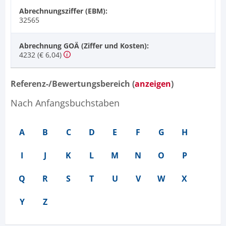
Abrechnungsziffer (EBM):
32565
Abrechnung GOÄ (Ziffer und Kosten):
4232 (€ 6,04)
Referenz-/Bewertungsbereich (
anzeigen
)
Nach Anfangsbuchstaben
A
B
C
D
E
F
G
H
I
J
K
L
M
N
O
P
Q
R
S
T
U
V
W
X
Y
Z