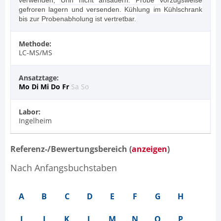
gefroren lagern und versenden. Kühlung im Kühlschrank
bis zur Probenabholung ist vertretbar.
Methode:
LC-MS/MS
Ansatztage:
Mo
Di
Mi
Do
Fr
Sa
So
Labor:
Ingelheim
Referenz-/Bewertungsbereich (
anzeigen
)
Nach Anfangsbuchstaben
A
B
C
D
E
F
G
H
I
J
K
L
M
N
O
P