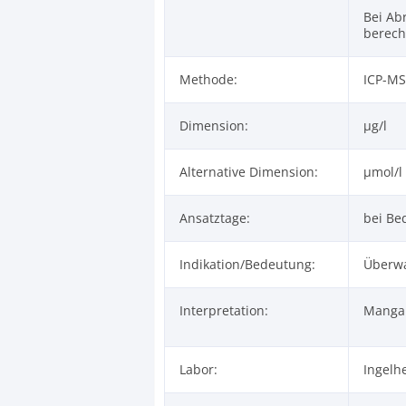
Bei Ab
berech
Methode:
ICP-MS
Dimension:
µg/l
Alternative Dimension:
µmol/l 
Ansatztage:
bei Be
Indikation/Bedeutung:
Überwa
Interpretation:
Mangan
Labor:
Ingelh