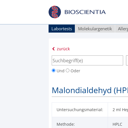
Labortests
Molekulargenetik
Alle
zurück
Und
Oder
Malondialdehyd (HPL
Untersuchungsmaterial:
2 ml He
Methode:
HPLC