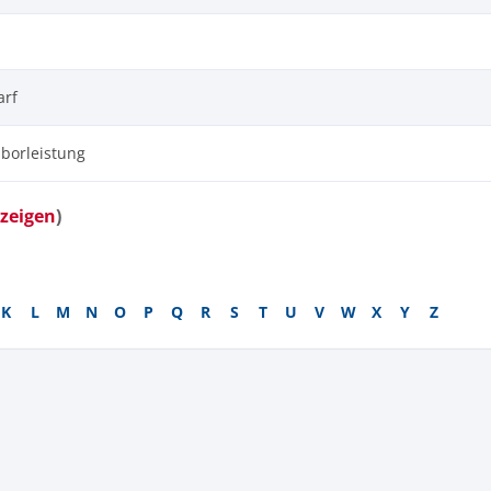
arf
borleistung
zeigen
)
K
L
M
N
O
P
Q
R
S
T
U
V
W
X
Y
Z