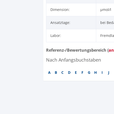
Dimension:
µmol/l
Ansatztage:
bei Bed
Labor:
Fremdla
Referenz-/Bewertungsbereich (
an
Nach Anfangsbuchstaben
A
B
C
D
E
F
G
H
I
J