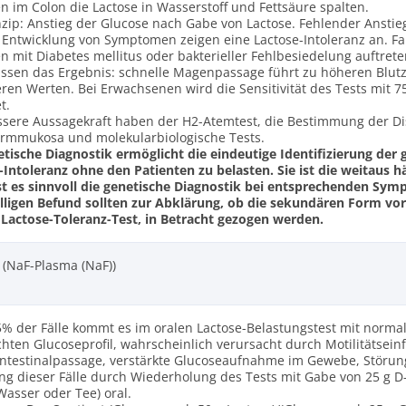
en im Colon die Lactose in Wasserstoff und Fettsäure spalten.
nzip: Anstieg der Glucose nach Gabe von Lactose. Fehlender Ansti
 Entwicklung von Symptomen zeigen eine Lactose-Intoleranz an. Fa
en mit Diabetes mellitus oder bakterieller Fehlbesiedelung auftre
ussen das Ergebnis: schnelle Magenpassage führt zu höheren Blut
eren Werten. Bei Erwachsenen wird die Sensitivität des Tests mit 7
t.
ssere Aussagekraft haben der H2-Atemtest, die Bestimmung der Di
mmukosa und molekularbiologische Tests.
etische Diagnostik ermöglicht die eindeutige Identifizierung der
-Intoleranz ohne den Patienten zu belasten. Sie ist die weitaus 
st es sinnvoll die genetische Diagnostik bei entsprechenden Sy
lligen Befund sollten zur Abklärung, ob die sekundären Form vor
 Lactose-Toleranz-Test, in Betracht gezogen werden.
(NaF-Plasma (NaF))
25% der Fälle kommt es im oralen Lactose-Belastungstest mit normal
chten Glucoseprofil, wahrscheinlich verursacht durch Motilitätsei
Intestinalpassage, verstärkte Glucoseaufnahme im Gewebe, Störu
ng dieser Fälle durch Wiederholung des Tests mit Gabe von 25 g D-
Wasser oder Tee) oral.