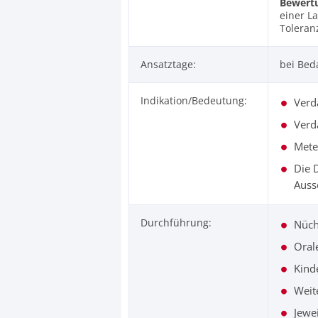
Bewert
einer L
Toleran
Ansatztage:
bei Bed
Indikation/Bedeutung:
Verd
Verd
Mete
Die 
Auss
Durchführung:
Nüch
Oral
Kind
Weit
Jewe