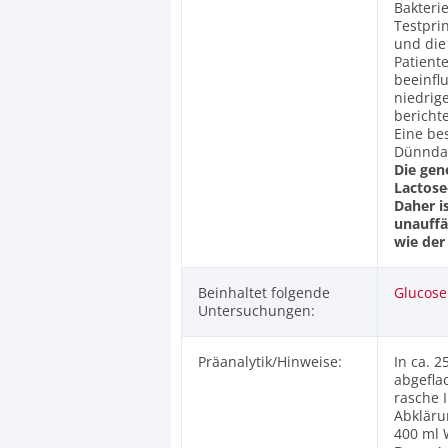
Bakteri
Testpri
und die
Patient
beeinfl
niedrig
berichte
Eine be
Dünndar
Die gen
Lactose
Daher i
unauffä
wie der
Beinhaltet folgende
Glucose
Untersuchungen:
Präanalytik/Hinweise:
In ca. 
abgefla
rasche 
Abkläru
400 ml 