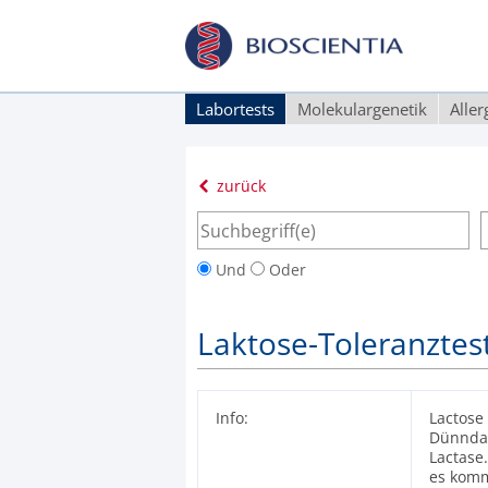
Labortests
Molekulargenetik
Alle
zurück
Und
Oder
Laktose-Toleranztes
Info:
Lactose
Dünndar
Lactase
es komm