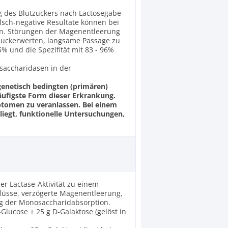
eg des Blutzuckers nach Lactosegabe
lsch-negative Resultate können bei
ten. Störungen der Magenentleerung
zuckerwerten, langsame Passage zu
5% und die Spezifität mit 83 - 96%
saccharidasen in der
 genetisch bedingten (primären)
häufigste Form dieser Erkrankung.
mptomen zu veranlassen. Bei einem
liegt, funktionelle Untersuchungen,
er Lactase-Aktivität zu einem
nflüsse, verzögerte Magenentleerung,
ng der Monosaccharidabsorption.
Glucose + 25 g D-Galaktose (gelöst in