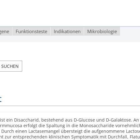
rgene
Funktionsteste
Indikationen
Mikrobiologie
t
 ist ein Disaccharid, bestehend aus D-Glucose und D-Galaktose.
mmucosa erfolgt die Spaltung in die Monosaccharide vornehmlic
. Durch einen Lactasemangel übersteigt die aufgenommene Lactose
t zur entsprechenden klinischen Symptomatik mit Durchfall, Flat