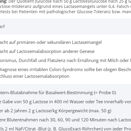
ung:
Der Quotient (Glucose nach 50 g Lactose)/(Glucose nach 25 g Gl
actose-Intoleranz aufgrund eines Lactasemangels unter 0,4. Falsch-
ztests bei Patienten mit pathologischer Glucose-Toleranz bzw. man
arf
acht auf primären oder sekundären Lactasemangel
acht auf Lactosemalabsorption anderer Genese
orismus, Durchfall und Flatulenz nach Ernährung mit Milch oder
Diagnose eines irritablen Colon-Syndroms sollte bei obigen Besc
chluss einer Lactosemalabsorption
tern-Blutabnahme für Basalwert-Bestimmung (= Probe 0)
e Gabe von 50 g Lactose in 400 ml Wasser oder Tee innerhalb vo
er ab 2 Jahren 2 g Lactose/kg Körpergewicht (max. 50 g)
ere Blutentnahmen nach 30, 60, 90 und 120 Minuten nach Lactose
ils 2 ml NaF/Citrat -Blut (z. B. GlucoExact-Röhrchen) von jeder P