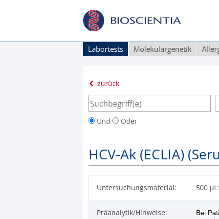
Labortests
Molekulargenetik
Alle
zurück
Und
Oder
HCV-Ak (ECLIA) (Seru
Untersuchungsmaterial:
500 µl
Präanalytik/Hinweise:
Bei Pat