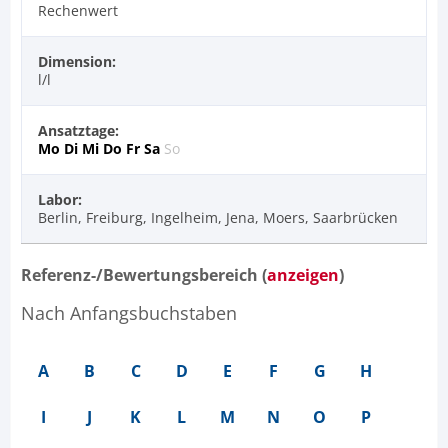
Rechenwert
Dimension:
l/l
Ansatztage:
Mo
Di
Mi
Do
Fr
Sa
So
Labor:
Berlin, Freiburg, Ingelheim, Jena, Moers, Saarbrücken
Referenz-/Bewertungsbereich (
anzeigen
)
Nach Anfangsbuchstaben
A
B
C
D
E
F
G
H
I
J
K
L
M
N
O
P