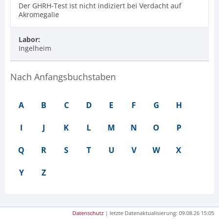
Der GHRH-Test ist nicht indiziert bei Verdacht auf
Akromegalie
Labor:
Ingelheim
Nach Anfangsbuchstaben
A
B
C
D
E
F
G
H
I
J
K
L
M
N
O
P
Q
R
S
T
U
V
W
X
Y
Z
Datenschutz
| letzte Datenaktualisierung: 09.08.26 15:05