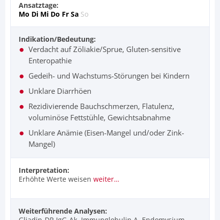
Ansatztage:
Mo
Di
Mi
Do
Fr
Sa
So
Indikation/Bedeutung:
Verdacht auf Zöliakie/Sprue, Gluten-sensitive
Enteropathie
Gedeih- und Wachstums-Störungen bei Kindern
Unklare Diarrhöen
Rezidivierende Bauchschmerzen, Flatulenz,
voluminöse Fettstühle, Gewichtsabnahme
Unklare Anämie (Eisen-Mangel und/oder Zink-
Mangel)
Interpretation:
Erhöhte Werte weisen
weiter…
Weiterführende Analysen:
Gliadin-DP-IgG-Ak, Immunglobulin A, Endomysium-