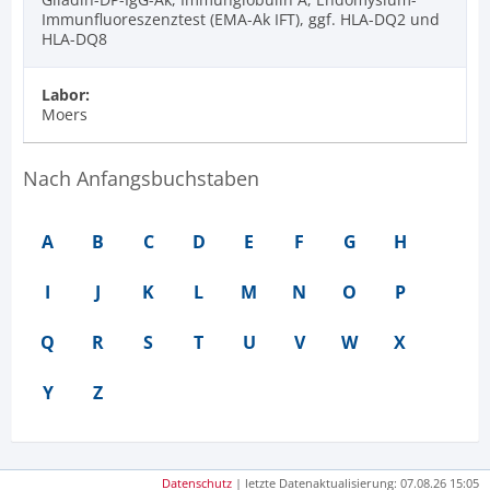
Immunfluoreszenztest (EMA-Ak IFT), ggf. HLA-DQ2 und
HLA-DQ8
Labor:
Moers
Nach Anfangsbuchstaben
A
B
C
D
E
F
G
H
I
J
K
L
M
N
O
P
Q
R
S
T
U
V
W
X
Y
Z
Datenschutz
| letzte Datenaktualisierung: 07.08.26 15:05