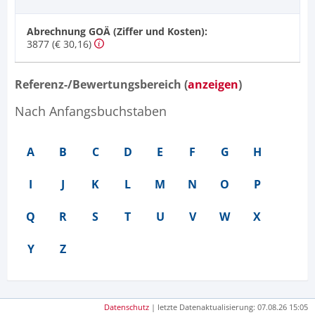
Abrechnung GOÄ (Ziffer und Kosten):
3877 (€ 30,16)
Referenz-/Bewertungsbereich (
anzeigen
)
Nach Anfangsbuchstaben
A
B
C
D
E
F
G
H
I
J
K
L
M
N
O
P
Q
R
S
T
U
V
W
X
Y
Z
Datenschutz
| letzte Datenaktualisierung: 07.08.26 15:05