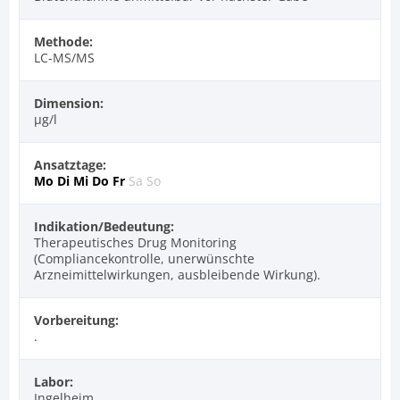
Methode:
LC-MS/MS
Dimension:
µg/l
Ansatztage:
Mo
Di
Mi
Do
Fr
Sa
So
Indikation/Bedeutung:
Therapeutisches Drug Monitoring
(Compliancekontrolle, unerwünschte
Arzneimittelwirkungen, ausbleibende Wirkung).
Vorbereitung:
.
Labor:
Ingelheim