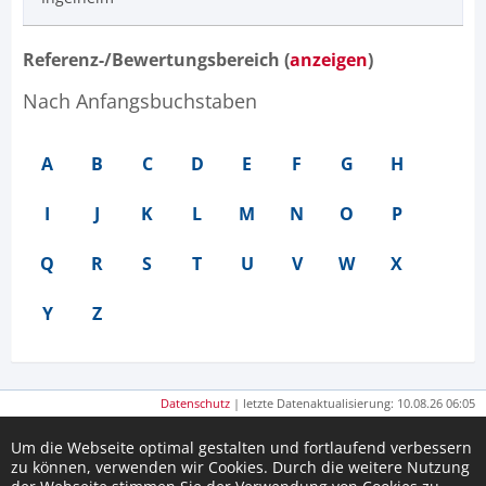
Referenz-/Bewertungsbereich (
anzeigen
)
Nach Anfangsbuchstaben
A
B
C
D
E
F
G
H
I
J
K
L
M
N
O
P
Q
R
S
T
U
V
W
X
Y
Z
Datenschutz
| letzte Datenaktualisierung: 10.08.26 06:05
Um die Webseite optimal gestalten und fortlaufend verbessern
zu können, verwenden wir Cookies. Durch die weitere Nutzung