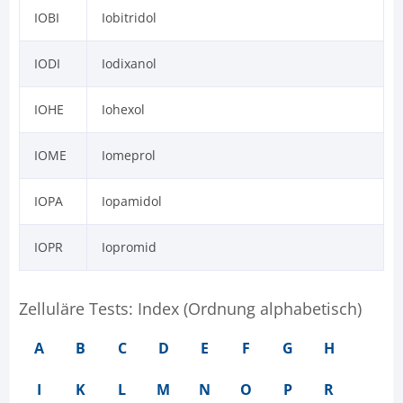
IOBI
Iobitridol
IODI
Iodixanol
IOHE
Iohexol
IOME
Iomeprol
IOPA
Iopamidol
IOPR
Iopromid
Zelluläre Tests: Index (Ordnung alphabetisch)
A
B
C
D
E
F
G
H
I
K
L
M
N
O
P
R