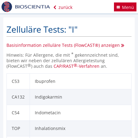
zurück
Menü
Zelluläre Tests: "I"
Basisinformation zelluläre Tests (FlowCAST®) anzeigen
*
Hinweis: Für Allergene, die mit
gekennzeichnet sind,
bieten wir neben der zellulären Allergietestung
®
®
(FlowCAST
) auch das
CAP/RAST
-Verfahren
an.
C53
Ibuprofen
CA132
Indigokarmin
C54
Indometacin
TOP
Inhalationsmix