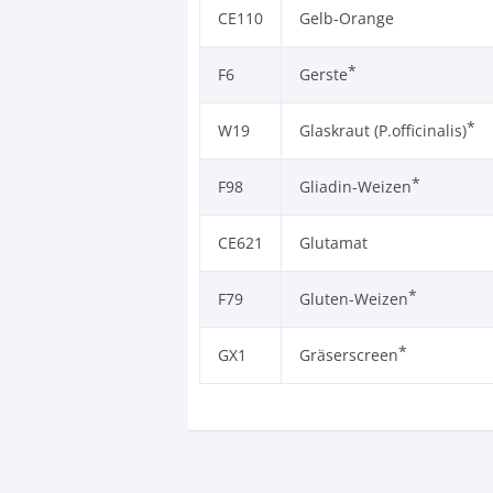
CE110
Gelb-Orange
*
F6
Gerste
*
W19
Glaskraut (P.officinalis)
*
F98
Gliadin-Weizen
CE621
Glutamat
*
F79
Gluten-Weizen
*
GX1
Gräserscreen