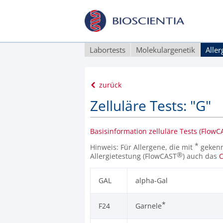
Labortests
Molekulargenetik
Alle
zurück
Zelluläre Tests: "G"
Basisinformation zelluläre Tests (Flow
*
Hinweis: Für Allergene, die mit
gekennz
®
Allergietestung (FlowCAST
) auch das
GAL
alpha-Gal
*
F24
Garnele