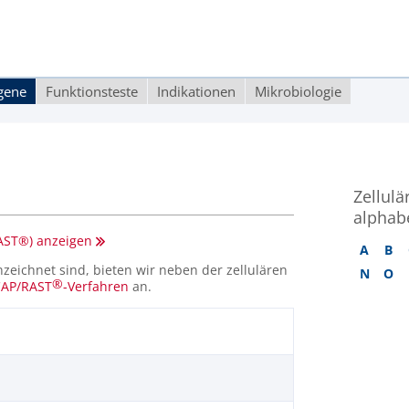
rgene
Funktionsteste
Indikationen
Mikrobiologie
Zellulä
alphabe
CAST®) anzeigen
A
B
eichnet sind, bieten wir neben der zellulären
N
O
®
CAP/RAST
-Verfahren
an.