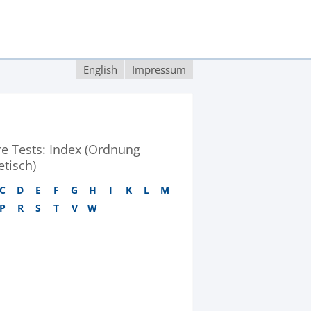
English
Impressum
re Tests: Index (Ordnung
tisch)
C
D
E
F
G
H
I
K
L
M
P
R
S
T
V
W