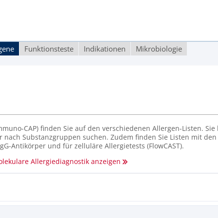
rgene
Funktionsteste
Indikationen
Mikrobiologie
muno-CAP) finden Sie auf den verschiedenen Allergen-Listen. Sie 
r nach Substanzgruppen suchen. Zudem finden Sie Listen mit den
G-Antikörper und für zelluläre Allergietests (FlowCAST).
lekulare Allergiediagnostik anzeigen